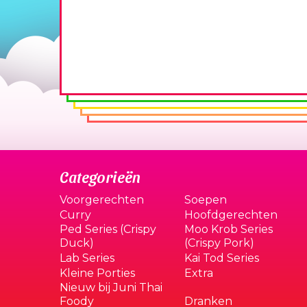
Categorieën
Voorgerechten
Soepen
Curry
Hoofdgerechten
Ped Series (Crispy
Moo Krob Series
Duck)
(Crispy Pork)
Lab Series
Kai Tod Series
Kleine Porties
Extra
Nieuw bij Juni Thai
Foody
Dranken