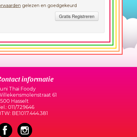
orwaarden
gelezen en goedgekeurd
Gratis Registreren
Contact informatie
uni Thai Foody
illekensmolenstraat 61
500 Hasselt
el.:
011/729646
BTW:
BE1017.444.381