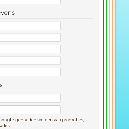
evens
s
e hoogte gehouden worden van promoties,
iodes.