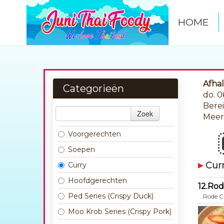
HOME
Afha
Categorieën
do. 
Berei
Zoek
Mee
Voorgerechten
Soepen
Cur
Curry
Hoofdgerechten
12.Rod
Ped Series (Crispy Duck)
Rode C
Moo Krob Series (Crispy Pork)