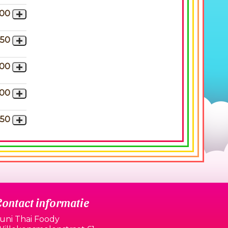
,00
,50
,00
,00
,50
Contact informatie
uni Thai Foody