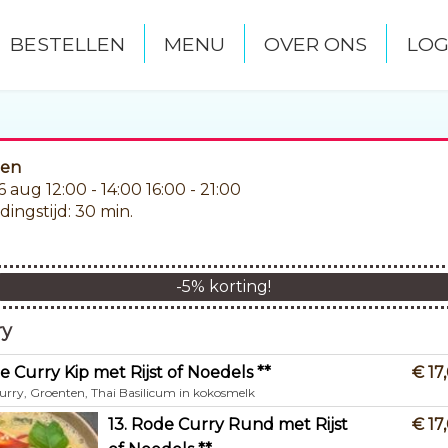
BESTELLEN
MENU
OVER ONS
LOG
len
06 aug
12:00 - 14:00
16:00 - 21:00
dingstijd: 30 min.
r
-
5
% korting!
ry
e Curry Kip met Rijst of Noedels **
€ 17
urry, Groenten, Thai Basilicum in kokosmelk
13. Rode Curry Rund met Rijst
€ 17