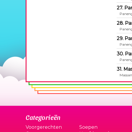
27. Pa
Paneng
28. Pa
Paneng
29. Pa
Paneng
30. Pa
Paneng
31. Ma
Massam
Categorieën
Voorgerechten
Soepen