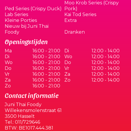
Moo Krob Series (Crispy
Ped Series (Crispy Duck)
Pork)
Lab Series
Kai Tod Series
Kleine Porties
Extra
Nieuw bij Juni Thai
Foody
Dranken
Openingstijden
Ma
16:00 - 21:00
Di
12:00 - 14:00
Di
16:00 - 21:00
Wo
12:00 - 14:00
Wo
16:00 - 21:00
Do
12:00 - 14:00
Do
16:00 - 21:00
Vr
12:00 - 14:00
Vr
16:00 - 21:00
Za
12:00 - 14:00
Za
16:00 - 21:00
Zo
12:00 - 14:00
Zo
16:00 - 21:00
Contact informatie
Juni Thai Foody
Willekensmolenstraat 61
3500 Hasselt
Tel.:
011/729646
BTW:
BE1017.444.381