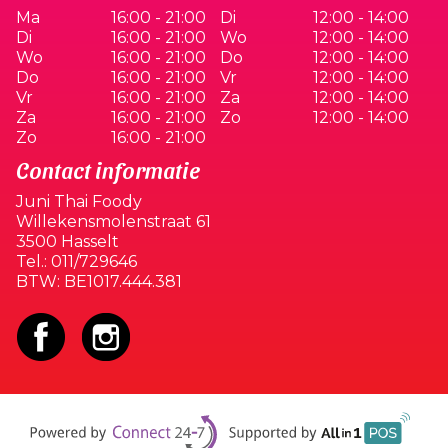
Ma
16:00 - 21:00
Di
12:00 - 14:00
Di
16:00 - 21:00
Wo
12:00 - 14:00
Wo
16:00 - 21:00
Do
12:00 - 14:00
Do
16:00 - 21:00
Vr
12:00 - 14:00
Vr
16:00 - 21:00
Za
12:00 - 14:00
Za
16:00 - 21:00
Zo
12:00 - 14:00
Zo
16:00 - 21:00
Contact informatie
Juni Thai Foody
Willekensmolenstraat 61
3500 Hasselt
Tel.:
011/729646
BTW:
BE1017.444.381
Supp
Powered by Connect24-7