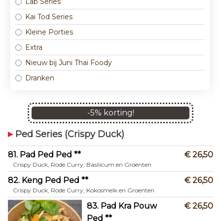
Lab Series
Kai Tod Series
Kleine Porties
Extra
Nieuw bij Juni Thai Foody
Dranken
-
5
% korting!
Ped Series (Crispy Duck)
81. Pad Ped Ped **
€ 26,50
Crispy Duck, Rode Curry, Basilicum en Groenten
82. Keng Ped Ped **
€ 26,50
Crispy Duck, Rode Curry, Kokosmelk en Groenten
83. Pad Kra Pouw
€ 26,50
Ped **