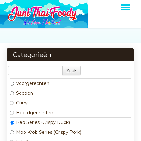
HOME
BESTELLEN
Categorieën
MENU
Zoek
OVER ONS
Voorgerechten
LOGIN
Soepen
CONTACT
Curry
Hoofdgerechten
Ped Series (Crispy Duck)
Moo Krob Series (Crispy Pork)