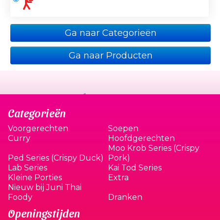
Ga naar Categorieën
Ga naar Producten
Categorieën
Voorgerechten
Soepen
Curry
Hoofdgerechten
Moo Krob Series (Crispy
Ped Series (Crispy Duck)
Pork)
Lab Series
Kai Tod Series
Kleine Porties
Extra
Nieuw bij Juni Thai
Foody
Dranken
Openingstijden