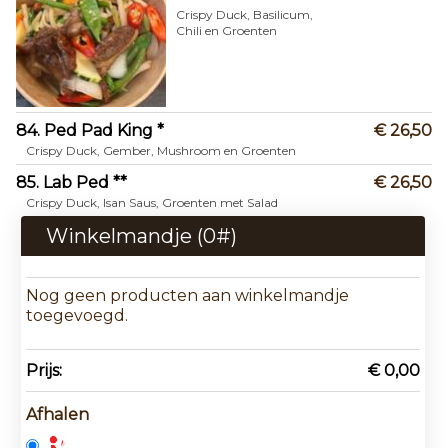
Crispy Duck, Basilicum,
Chili en Groenten
84. Ped Pad King *
€ 26,50
Crispy Duck, Gember, Mushroom en Groenten
85. Lab Ped **
€ 26,50
Crispy Duck, Isan Saus, Groenten met Salad
Winkelmandje (
0
#)
Nog geen producten aan winkelmandje
toegevoegd.
Prijs:
€ 0,00
Afhalen